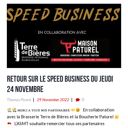
Retour sur le speed business du Jeudi
24 Novembre
0
Thomas Picard
29 November 2022
ᴍᴇʀᴄɪ ᴀ ᴛᴏᴜs ɴᴏs ᴘᴀʀᴛᴇɴᴀɪʀᴇs
En collaboration
avec la Brasserie Terre de Bières et la Boucherie Paturel
L’ASMT souhaite remercier tous ses partenaires