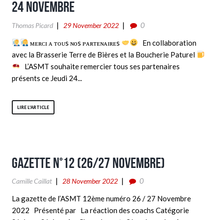
24 Novembre
0
Thomas Picard
29 November 2022
ᴍᴇʀᴄɪ ᴀ ᴛᴏᴜs ɴᴏs ᴘᴀʀᴛᴇɴᴀɪʀᴇs
En collaboration
avec la Brasserie Terre de Bières et la Boucherie Paturel
L’ASMT souhaite remercier tous ses partenaires
présents ce Jeudi 24...
LIRE L'ARTICLE
Gazette n°12 (26/27 Novembre)
0
Camille Caillat
28 November 2022
La gazette de l’ASMT 12ème numéro 26 / 27 Novembre
2022 Présenté par La réaction des coachs Catégorie