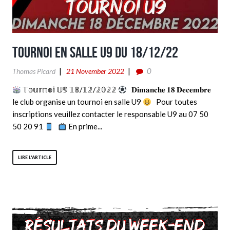
Tournoi en salle U9 du 18/12/22
0
Thomas Picard
21 November 2022
𝕋𝕠𝕦𝕣𝕟𝕠𝕚 𝕌𝟡 𝟙𝟠/𝟙𝟚/𝟚𝟘𝟚𝟚
𝐃𝐢𝐦𝐚𝐧𝐜𝐡𝐞 𝟏𝟖 𝐃𝐞𝐜𝐞𝐦𝐛𝐫𝐞
le club organise un tournoi en salle U9
Pour toutes
inscriptions veuillez contacter le responsable U9 au 07 50
50 20 91
En prime...
LIRE L'ARTICLE