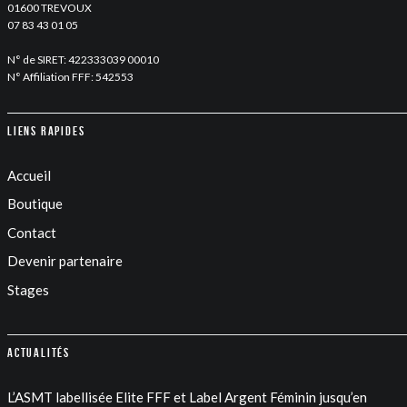
01600 TREVOUX
07 83 43 01 05
N° de SIRET: 422333039 00010
N° Affiliation FFF: 542553
Liens rapides
Accueil
Boutique
Contact
Devenir partenaire
Stages
Actualités
L’ASMT labellisée Elite FFF et Label Argent Féminin jusqu’en