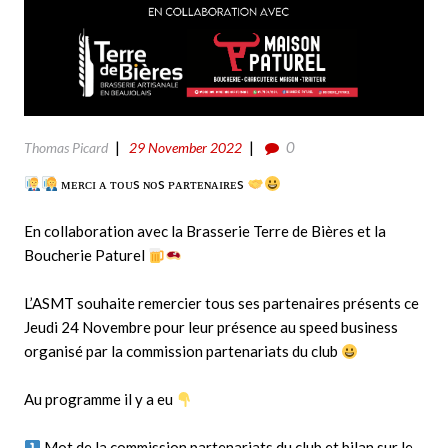
0
Thomas Picard
29 November 2022
ᴍᴇʀᴄɪ ᴀ ᴛᴏᴜs ɴᴏs ᴘᴀʀᴛᴇɴᴀɪʀᴇs
En collaboration avec la
Brasserie Terre de Bières
et la
Boucherie Paturel
L’ASMT souhaite remercier tous ses partenaires présents ce
Jeudi 24 Novembre pour leur présence au speed business
organisé par la commission partenariats du club
Au programme il y a eu
Mot de la commission partenariats du club et bilan sur le