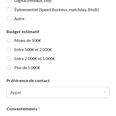
Digital (réseaux, site)
l
’
Événementiel (Speed Business, matchday, BtoB)
e
Autre
n
t
r
Budget estimatif
e
p
Moins de 500€
r
i
Entre 500€ et 2 000€
s
e
Entre 2 000€ et 5 000€
p
Plus de 5 000€
r
i
n
Préférence de contact
c
i
p
a
l
Consentements
*