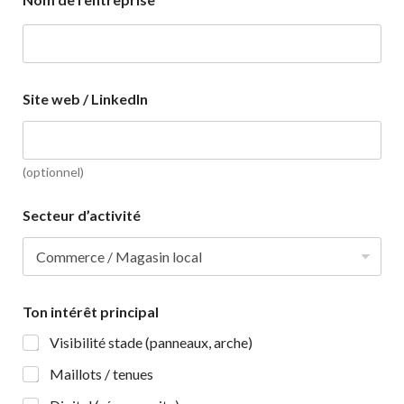
*
Site web / LinkedIn
(optionnel)
Secteur d’activité
c
Ton intérêt principal
o
n
Visibilité stade (panneaux, arche)
t
a
Maillots / tenues
c
t