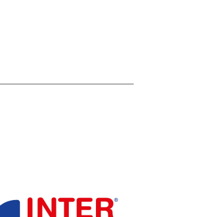
ntersport
llefranche-