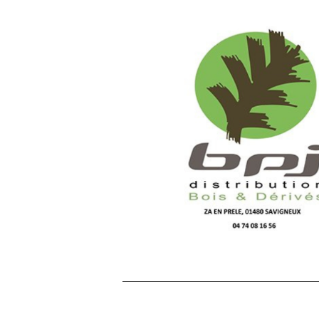
BPJ Distribu
« Soutenir un club comme l’AS Miséri
c’est pour nous affirmer localeme
engagement. Les valeurs de formatio
d’équipe et de proximité sont en 
adéquation avec notre entrepri