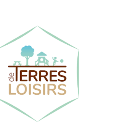
Terres de
Loisirs
« Nous partageons avec l’ASMT les
esprit d’équipe,
mêmes valeurs :
ncrage local et engagement durable
utenir un club formateur et dynamique,
’est pour nous une manière de rendre à
notre territoire ce qu’il nous apporte
chaque jour. »