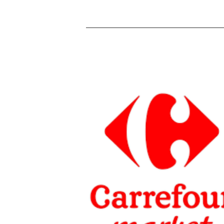
Carrefour
Market
Trévoux
« Soutenir l’ASMT, c’est encourager 
club qui forme, fédère et fait rayonne
notre territoire. Nous croyons aux