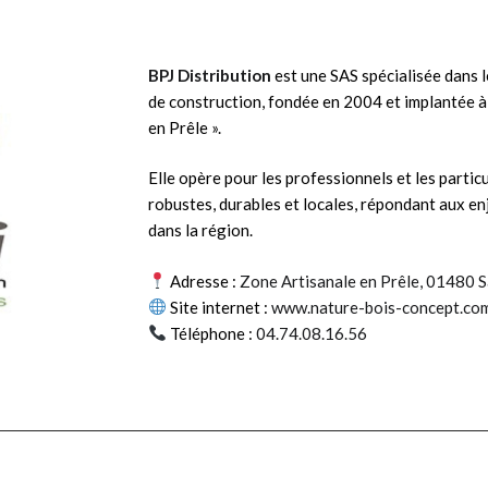
BPJ Distribution
est une SAS spécialisée dans 
de construction, fondée en 2004 et implantée à
tion
en Prêle ».
Elle opère pour les professionnels et les partic
robustes, durables et locales, répondant aux 
eux Trévoux,
dans la région.
nt notre
n, d’esprit
Adresse :
Zone Artisanale en Prêle, 01480 
parfaite
Site internet :
www.nature-bois-concept.com
se. »
Téléphone :
04.74.08.16.56