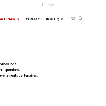
Login
ARTENAIRES
CONTACT
BOUTIQUE
tball local.
orrespondant.
, événements partenaires.