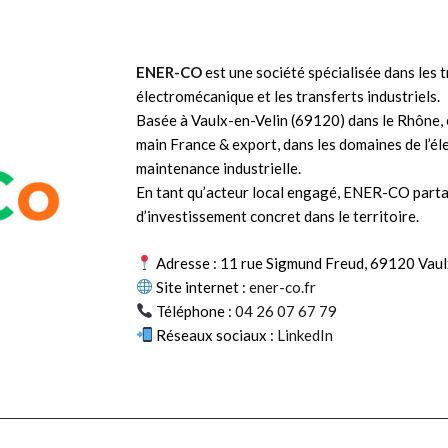
ENER-CO
est une société spécialisée dans les t
électromécanique et les transferts industriels.
Basée à Vaulx-en-Velin (69120) dans le Rhône, e
main France & export, dans les domaines de l’élec
maintenance industrielle.
En tant qu’acteur local engagé, ENER-CO partage
nant dans la
d’investissement concret dans le territoire.
ir un club
Adresse : 11 rue Sigmund Freud, 69120 Vaul
révoux, qui
Site internet :
ener-co.fr
 jeunes et la
Téléphone :
04 26 07 67 79
Réseaux sociaux :
LinkedIn