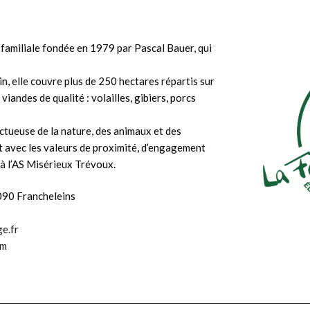
 familiale fondée en 1979 par Pascal Bauer, qui
L
n, elle couvre plus de 250 hectares répartis sur
 viandes de qualité : volailles, gibiers, porcs
ctueuse de la nature, des animaux et des
 avec les valeurs de proximité, d’engagement
« En tant q
 à l’AS Misérieux Trévoux.
pleinement l
formation 
090 Francheleins
Soutenir 
jeunesse, no
e.fr
am