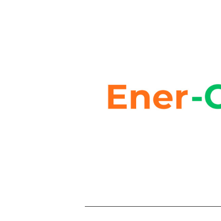
ENER-CO
« En tant qu’entreprise locale interve
région, nous sommes fiers de souten
emblématique comme l’AS Misérieux T
incarne l’engagement, la formation des
dynamique collective. »