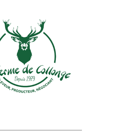
a Ferme de
Collonge
u’acteur local engagé, nous partageons
es valeurs de l’ASMT — esprit d’équipe,
des jeunes, enracinement territorial.
votre club c’est investir dans notre
tre communauté et nos futurs talents. »