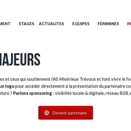
MENT
STAGES
ACTUALITES
EQUIPES
FEMININES
P
MAJEURS
les et ceux qui soutiennent l’AS Misérieux Trévoux et font vivre le foo
un logo
pour accéder directement à la présentation du partenaire c
nture ?
Parlons sponsoring
: visibilité locale & digitale, réseau B2B
Devenir partenaire