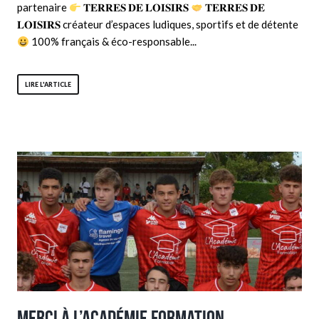
partenaire
𝐓𝐄𝐑𝐑𝐄𝐒 𝐃𝐄 𝐋𝐎𝐈𝐒𝐈𝐑𝐒
𝐓𝐄𝐑𝐑𝐄𝐒 𝐃𝐄
𝐋𝐎𝐈𝐒𝐈𝐑𝐒 créateur d’espaces ludiques, sportifs et de détente
100% français & éco-responsable...
LIRE L'ARTICLE
Merci à L’Académie Formation