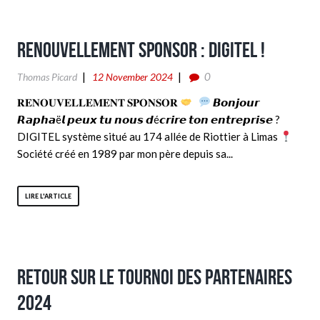
RENOUVELLEMENT SPONSOR : DIGITEL !
0
Thomas Picard
12 November 2024
𝐑𝐄𝐍𝐎𝐔𝐕𝐄𝐋𝐋𝐄𝐌𝐄𝐍𝐓 𝐒𝐏𝐎𝐍𝐒𝐎𝐑
𝘽𝙤𝙣𝙟𝙤𝙪𝙧
𝙍𝙖𝙥𝙝𝙖ë𝙡 𝙥𝙚𝙪𝙭 𝙩𝙪 𝙣𝙤𝙪𝙨 𝙙é𝙘𝙧𝙞𝙧𝙚 𝙩𝙤𝙣 𝙚𝙣𝙩𝙧𝙚𝙥𝙧𝙞𝙨𝙚 ?
DIGITEL système situé au 174 allée de Riottier à Limas
Société créé en 1989 par mon père depuis sa...
LIRE L'ARTICLE
RETOUR SUR LE TOURNOI DES PARTENAIRES
2024