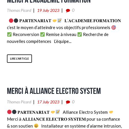
0
Thomas Picard
19 July 2023
𝐏𝐀𝐑𝐓𝐄𝐍𝐀𝐑𝐈𝐀𝐓
𝐋’𝐀𝐂𝐀𝐃𝐄𝐌𝐈𝐄 𝐅𝐎𝐑𝐌𝐀𝐓𝐈𝐎𝐍
c’est le moyen d’atteindre vos objectifs professionnels
Reconversion
Remise à niveau
Recherche de
nouvelles compétences L’équipe...
LIRE L'ARTICLE
Merci à Alliance Electro System
0
Thomas Picard
17 July 2023
𝐏𝐀𝐑𝐓𝐄𝐍𝐀𝐑𝐈𝐀𝐓
Alliance Electro System
Merci à 𝐀𝐋𝐋𝐈𝐀𝐍𝐂𝐄 𝐄𝐋𝐄𝐂𝐓𝐑𝐎 𝐒𝐘𝐒𝐓𝐄𝐌 pour sa confiance
& son soutien
Installateur en système d’alarme intrusion,