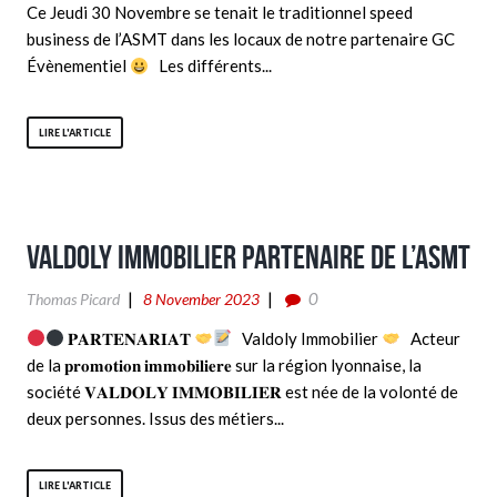
Ce Jeudi 30 Novembre se tenait le traditionnel speed
business de l’ASMT dans les locaux de notre partenaire GC
Évènementiel
Les différents...
LIRE L'ARTICLE
Valdoly Immobilier partenaire de l’ASMT
0
Thomas Picard
8 November 2023
𝐏𝐀𝐑𝐓𝐄𝐍𝐀𝐑𝐈𝐀𝐓
Valdoly Immobilier
Acteur
de la 𝐩𝐫𝐨𝐦𝐨𝐭𝐢𝐨𝐧 𝐢𝐦𝐦𝐨𝐛𝐢𝐥𝐢𝐞𝐫𝐞 sur la région lyonnaise, la
société 𝐕𝐀𝐋𝐃𝐎𝐋𝐘 𝐈𝐌𝐌𝐎𝐁𝐈𝐋𝐈𝐄𝐑 est née de la volonté de
deux personnes. Issus des métiers...
LIRE L'ARTICLE