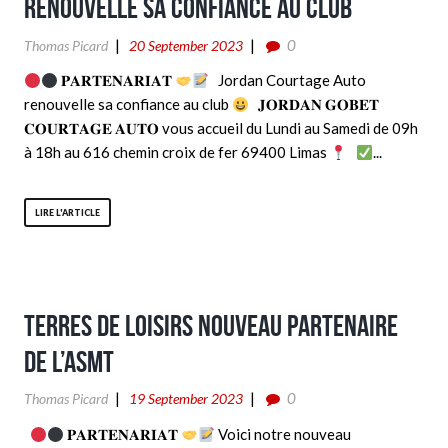
renouvelle sa confiance au club
0
Thomas Picard
20 September 2023
𝐏𝐀𝐑𝐓𝐄𝐍𝐀𝐑𝐈𝐀𝐓
Jordan Courtage Auto
renouvelle sa confiance au club
𝐉𝐎𝐑𝐃𝐀𝐍 𝐆𝐎𝐁𝐄𝐓
𝐂𝐎𝐔𝐑𝐓𝐀𝐆𝐄 𝐀𝐔𝐓𝐎 vous accueil du Lundi au Samedi de 09h
à 18h au 616 chemin croix de fer 69400 Limas
...
LIRE L'ARTICLE
Terres de loisirs nouveau partenaire
de l’ASMT
0
Thomas Picard
19 September 2023
𝐏𝐀𝐑𝐓𝐄𝐍𝐀𝐑𝐈𝐀𝐓
Voici notre nouveau