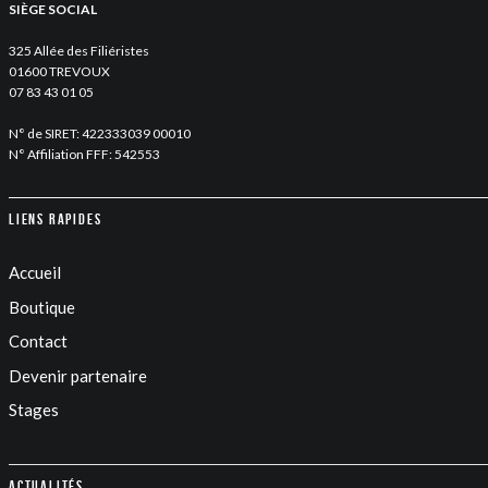
SIÈGE SOCIAL
325 Allée des Filiéristes
01600 TREVOUX
07 83 43 01 05
N° de SIRET: 422333039 00010
N° Affiliation FFF: 542553
Liens rapides
Accueil
Boutique
Contact
Devenir partenaire
Stages
Actualités