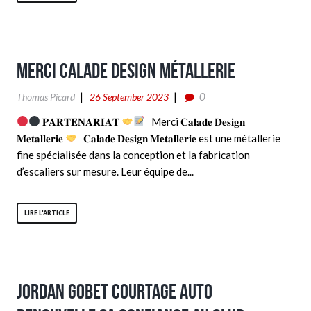
Merci Calade Design Métallerie
0
Thomas Picard
26 September 2023
𝐏𝐀𝐑𝐓𝐄𝐍𝐀𝐑𝐈𝐀𝐓
Merci 𝐂𝐚𝐥𝐚𝐝𝐞 𝐃𝐞𝐬𝐢𝐠𝐧
𝐌𝐞𝐭𝐚𝐥𝐥𝐞𝐫𝐢𝐞
𝐂𝐚𝐥𝐚𝐝𝐞 𝐃𝐞𝐬𝐢𝐠𝐧 𝐌𝐞𝐭𝐚𝐥𝐥𝐞𝐫𝐢𝐞 est une métallerie
fine spécialisée dans la conception et la fabrication
d’escaliers sur mesure. Leur équipe de...
LIRE L'ARTICLE
Jordan Gobet Courtage Auto