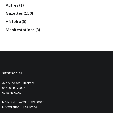
Autres
(1)
Gazettes
(150)
Histoire
(5)
Manifestations
(3)
SIÈGE SOCIAL
325 Allée des Filiéristes
01600 TREVOUX
07 83 43 01 05
N° de SIRET: 422333039 00010
N° Affiliation FFF: 542553