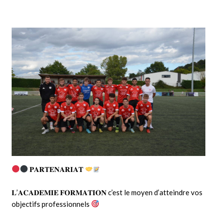
𝐏𝐀𝐑𝐓𝐄𝐍𝐀𝐑𝐈𝐀𝐓
𝐋’𝐀𝐂𝐀𝐃𝐄𝐌𝐈𝐄 𝐅𝐎𝐑𝐌𝐀𝐓𝐈𝐎𝐍 c’est le moyen d’atteindre vos
objectifs professionnels