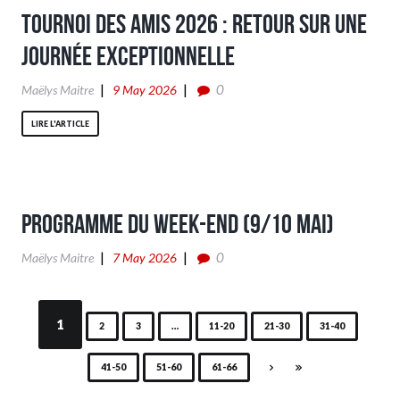
Tournoi des Amis 2026 : retour sur une
journée exceptionnelle
0
Maëlys Maitre
9 May 2026
LIRE L'ARTICLE
Programme du week-end (9/10 Mai)
0
Maëlys Maitre
7 May 2026
1
2
3
…
11-20
21-30
31-40
41-50
51-60
61-66