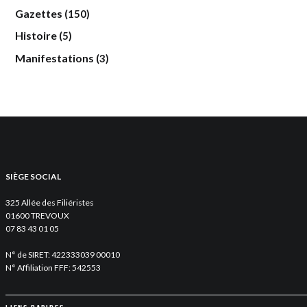
Gazettes
(150)
Histoire
(5)
Manifestations
(3)
SIÈGE SOCIAL
325 Allée des Filiéristes
01600 TREVOUX
07 83 43 01 05
N° de SIRET: 422333039 00010
N° Affiliation FFF: 542553