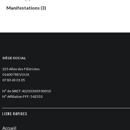
Manifestations
(3)
SIÈGE SOCIAL
325 Allée des Filiéristes
01600 TREVOUX
07 83 43 01 05
N° de SIRET: 422333039 00010
N° Affiliation FFF: 542553
Liens rapides
Accueil