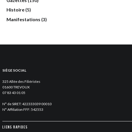
Gazettes
(150)
Histoire
(5)
Manifestations
(3)
SIÈGE SOCIAL
325 Allée des Filiéristes
01600 TREVOUX
07 83 43 01 05
N° de SIRET: 422333039 00010
N° Affiliation FFF: 542553
Liens rapides