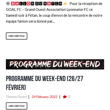
🅻🅻
🅽 🅳🆄 🅼
🆃🅲🅷
Pour la réception de
GOAL FC – Grand Ouest Association Lyonnaise FC ce
Samedi soir à Fétan, le coup d’envoi de la rencontre de notre
équipe fanion sera donné par...
LIRE L'ARTICLE
Programme du week-end (26/27
Février)
0
Thomas Picard
24 February 2022
LIRE L'ARTICLE