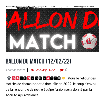
Ballon du match (12/02/22)
0
Thomas Picard
10 February 2022
🅻🅻
🅽 🅳🆄 🅼
🆃🅲🅷
Pour le retour des
matchs de championnat à domicile en 2022, le coup d’envoi
de la rencontre de notre équipe fanion sera donné par la
société Ajs Ambiance...