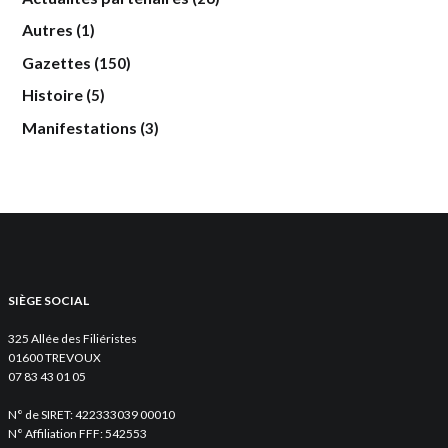
Autres
(1)
Gazettes
(150)
Histoire
(5)
Manifestations
(3)
SIÈGE SOCIAL
325 Allée des Filiéristes
01600 TREVOUX
07 83 43 01 05
N° de SIRET: 422333039 00010
N° Affiliation FFF: 542553