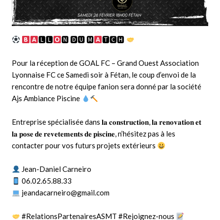
🅻🅻
🅽 🅳🆄 🅼
🆃🅲🅷
Pour la réception de
GOAL FC – Grand Ouest Association
Lyonnaise FC
ce Samedi soir à Fétan, le coup d’envoi de la
rencontre de notre équipe fanion sera donné par la société
Ajs Ambiance Piscine
Entreprise spécialisée dans 𝐥𝐚 𝐜𝐨𝐧𝐬𝐭𝐫𝐮𝐜𝐭𝐢𝐨𝐧, 𝐥𝐚 𝐫𝐞𝐧𝐨𝐯𝐚𝐭𝐢𝐨𝐧 𝐞𝐭
𝐥𝐚 𝐩𝐨𝐬𝐞 𝐝𝐞 𝐫𝐞𝐯𝐞𝐭𝐞𝐦𝐞𝐧𝐭𝐬 𝐝𝐞 𝐩𝐢𝐬𝐜𝐢𝐧𝐞, n’hésitez pas à les
contacter pour vos futurs projets extérieurs
Jean-Daniel Carneiro
06.02.65.88.33
jeandacarneiro@gmail.com
#RelationsPartenairesASMT
#Rejoignez
-nous