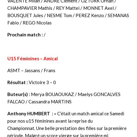
VALENTE Milan / ANDRE Clément / OZTURK Orhan /
CHAMPAVIER Mathis / REY Mattei / MONNET Axel /
BOUSQUET Jules / NESME Tom / PEREZ Kenzo / SEMANAS
Fabio / REGO Nicolas
Prochain match :
/
U15 Féminines – Amical
ASMT – Jassans / Frans
Résultat :
Victoire 3 – 0
Buteur(s) :
Merya BOUAOUKAZ / Maelys GONCALVES
FALCAO / Cassandra MARTINS
Anthony HUMBERT :
« C’était un match amical ce Samedi
pour nos u15 féminines avant la reprise du
Championnat. Une belle prestation des filles sur la première
période. Malgré un score vierge sur la première mi