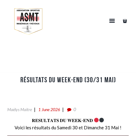
Résultats du week-end (30/31 Mai)
0
Maëlys Maitre
1 June 2026
𝐑𝐄𝐒𝐔𝐋𝐓𝐀𝐓𝐒 𝐃𝐔 𝐖𝐄𝐄𝐊-𝐄𝐍𝐃
Voici les résultats du Samedi 30 et Dimanche 31 Mai !