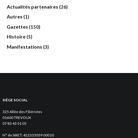
Actualités partenaires
(26)
Autres
(1)
Gazettes
(150)
Histoire
(5)
Manifestations
(3)
SIÈGE SOCIAL
325 Allée des Filiéristes
01600 TREVOUX
07 83 43 01 05
N° de SIRET: 422333039 00010