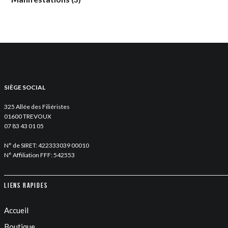
SIÈGE SOCIAL
325 Allée des Filiéristes
01600 TREVOUX
07 83 43 01 05
N° de SIRET: 422333039 00010
N° Affiliation FFF: 542553
Liens rapides
Accueil
Boutique