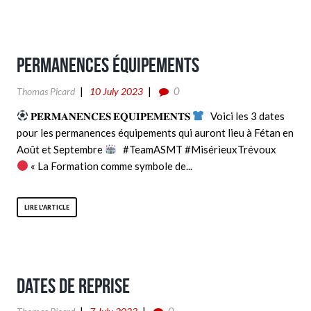
Permanences équipements
0
Thomas Picard
10 July 2023
𝐏𝐄𝐑𝐌𝐀𝐍𝐄𝐍𝐂𝐄𝐒 𝐄𝐐𝐔𝐈𝐏𝐄𝐌𝐄𝐍𝐓𝐒
Voici les 3 dates
pour les permanences équipements qui auront lieu à Fétan en
Août et Septembre
#TeamASMT #MisérieuxTrévoux
« La Formation comme symbole de...
LIRE L'ARTICLE
Dates de reprise