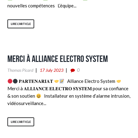
nouvelles compétences L’équipe...
LIRE L'ARTICLE
Merci à Alliance Electro System
0
Thomas Picard
17 July 2023
𝐏𝐀𝐑𝐓𝐄𝐍𝐀𝐑𝐈𝐀𝐓
Alliance Electro System
Merci à 𝐀𝐋𝐋𝐈𝐀𝐍𝐂𝐄 𝐄𝐋𝐄𝐂𝐓𝐑𝐎 𝐒𝐘𝐒𝐓𝐄𝐌 pour sa confiance
& son soutien
Installateur en système d’alarme intrusion,
vidéosurveillance...
LIRE L'ARTICLE