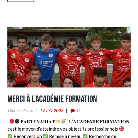
Merci à L’Académie Formation
0
Thomas Picard
19 July 2023
𝐏𝐀𝐑𝐓𝐄𝐍𝐀𝐑𝐈𝐀𝐓
𝐋’𝐀𝐂𝐀𝐃𝐄𝐌𝐈𝐄 𝐅𝐎𝐑𝐌𝐀𝐓𝐈𝐎𝐍
c’est le moyen d’atteindre vos objectifs professionnels
Reconversion
Remise à niveau
Recherche de