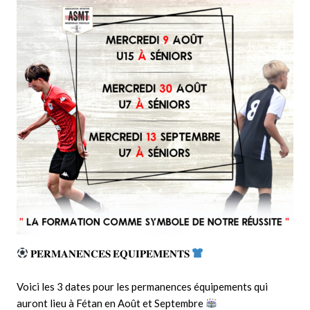
𝐏𝐄𝐑𝐌𝐀𝐍𝐄𝐍𝐂𝐄𝐒 𝐄𝐐𝐔𝐈𝐏𝐄𝐌𝐄𝐍𝐓𝐒
Voici les 3 dates pour les permanences équipements qui
auront lieu à Fétan en Août et Septembre