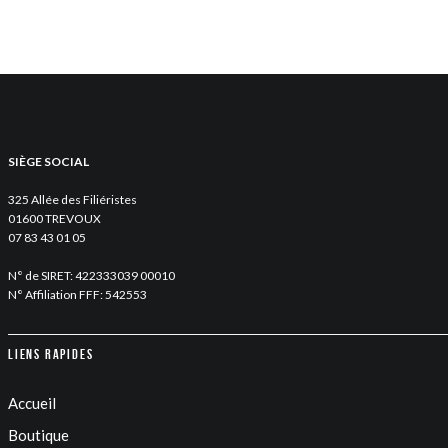
SIÈGE SOCIAL
325 Allée des Filiéristes
01600 TREVOUX
07 83 43 01 05
N° de SIRET: 422333039 00010
N° Affiliation FFF: 542553
Liens rapides
Accueil
Boutique