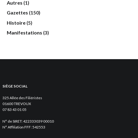
Autres
(1)
Gazettes
(150)
Histoire
(5)
Manifestations
(3)
SIÈGE SOCIAL
325 Allée des Filiéristes
01600 TREVOUX
07 83 43 01 05
N° de SIRET: 422333039 00010
N° Affiliation FFF: 542553