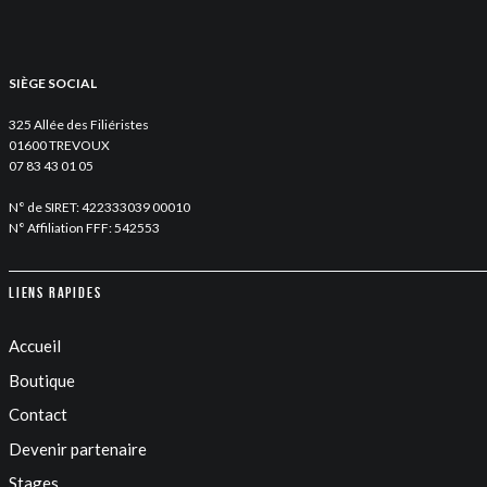
SIÈGE SOCIAL
325 Allée des Filiéristes
01600 TREVOUX
07 83 43 01 05
N° de SIRET: 422333039 00010
N° Affiliation FFF: 542553
Liens rapides
Accueil
Boutique
Contact
Devenir partenaire
Stages