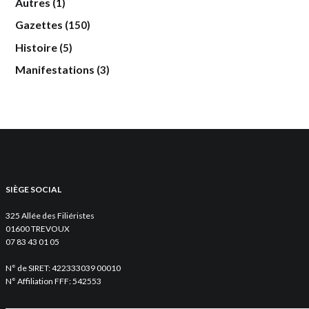
Autres
(1)
Gazettes
(150)
Histoire
(5)
Manifestations
(3)
SIÈGE SOCIAL
325 Allée des Filiéristes
01600 TREVOUX
07 83 43 01 05
N° de SIRET: 422333039 00010
N° Affiliation FFF: 542553