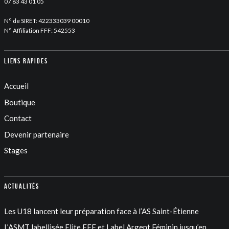
07 83 43 01 05
N° de SIRET: 422333039 00010
N° Affiliation FFF: 542553
Liens rapides
Accueil
Boutique
Contact
Devenir partenaire
Stages
Actualités
Les U18 lancent leur préparation face à l’AS Saint-Étienne
L’ASMT labellisée Elite FFF et Label Argent Féminin jusqu’en