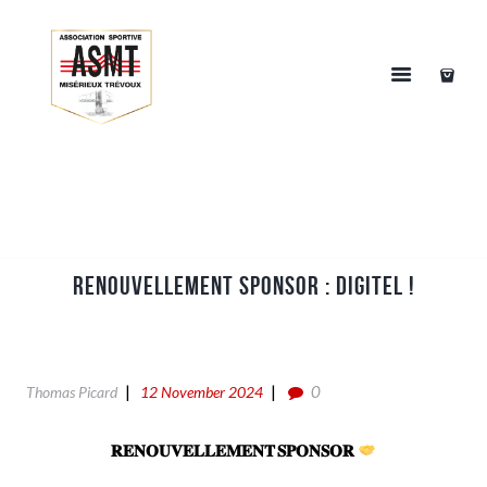
RENOUVELLEMENT SPONSOR : DIGITEL !
0
Thomas Picard
12 November 2024
𝐑𝐄𝐍𝐎𝐔𝐕𝐄𝐋𝐋𝐄𝐌𝐄𝐍𝐓 𝐒𝐏𝐎𝐍𝐒𝐎𝐑