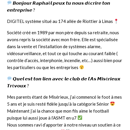
𝘽𝙤𝙣𝙟𝙤𝙪𝙧 𝙍𝙖𝙥𝙝𝙖ë𝙡 𝙥𝙚𝙪𝙭 𝙩𝙪 𝙣𝙤𝙪𝙨 𝙙é𝙘𝙧𝙞𝙧𝙚 𝙩𝙤𝙣
𝙚𝙣𝙩𝙧𝙚𝙥𝙧𝙞𝙨𝙚 ?
DIGITEL système situé au 174 allée de Riottier à Limas
Société créé en 1989 par mon père depuis sa retraite, nous
avons repris la société avec mon frère. Elle est spécialisée
dans la vente et l’installation de systèmes alarme,
vidéosurveillance, et tout ce qui touche au courant faible (
contrôle d’accès, interphonie, incendie, etc…) aussi bien pour
les particuliers ou que les entreprises
𝙌𝙪𝙚𝙡 𝙚𝙨𝙩 𝙩𝙤𝙣 𝙡𝙞𝙚𝙣 𝙖𝙫𝙚𝙘 𝙡𝙚 𝙘𝙡𝙪𝙗 𝙙𝙚 𝙡’𝘼𝙨 𝙈𝙞𝙨é𝙧𝙞𝙚𝙪𝙭
𝙏𝙧é𝙫𝙤𝙪𝙭 ?
Mes parents étant de Misérieux, j’ai commencé le foot à mes
5 ans et je suis resté fidèle jusqu’à la catégorie Sénior
Maintenant j’ai la chance que mon fils aime le football
puisque lui aussi joue à l’ASMT en u7
Nous sommes ravi d’apporter à notre niveau un soutien à ce