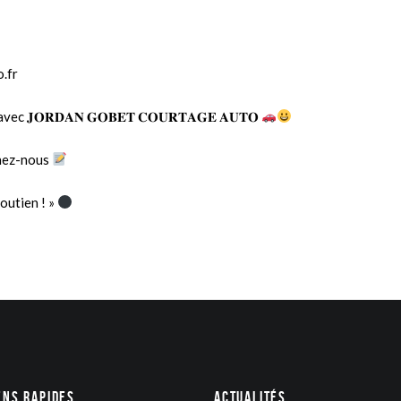
.fr
𝐎𝐑𝐃𝐀𝐍 𝐆𝐎𝐁𝐄𝐓 𝐂𝐎𝐔𝐑𝐓𝐀𝐆𝐄 𝐀𝐔𝐓𝐎
nez
-nous
outien ! »
ens rapides
Actualités