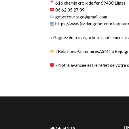
616 chemin croix de fer 69400 Limas
06 62 35 27 89
gobetcourtage@gmail.com
https://www.jordangobetcourtageauto
» Gagnez du temps, achetez autrement » avec 
#RelationsPartenairesASMT
#Rejoig
« Notre avancée est le reflet de votre s
Li
SIÈGE SOCIAL