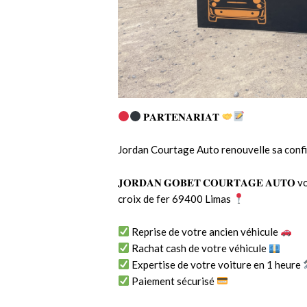
𝐏𝐀𝐑𝐓𝐄𝐍𝐀𝐑𝐈𝐀𝐓
Jordan Courtage Auto
renouvelle sa conf
𝐉𝐎𝐑𝐃𝐀𝐍 𝐆𝐎𝐁𝐄𝐓 𝐂𝐎𝐔𝐑𝐓𝐀𝐆𝐄 𝐀𝐔
croix de fer 69400 Limas
Reprise de votre ancien véhicule
Rachat cash de votre véhicule
Expertise de votre voiture en 1 heure
Paiement sécurisé