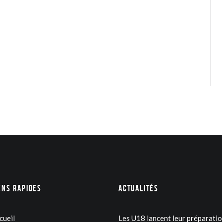
ens rapides
Actualités
cueil
Les U18 lancent leur préparati