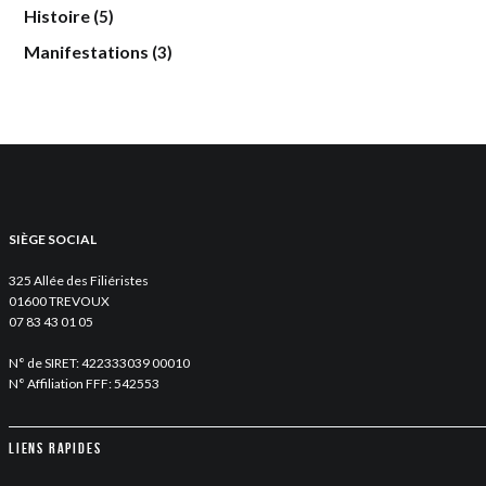
Histoire
(5)
Manifestations
(3)
SIÈGE SOCIAL
325 Allée des Filiéristes
01600 TREVOUX
07 83 43 01 05
N° de SIRET: 422333039 00010
N° Affiliation FFF: 542553
Liens rapides