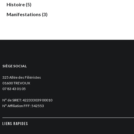
Histoire
(5)
Manifestations
(3)
SIÈGE SOCIAL
325 Allée des Filiéristes
01600 TREVOUX
07 83 43 01 05
N° de SIRET: 422333039 00010
N° Affiliation FFF: 542553
Liens rapides