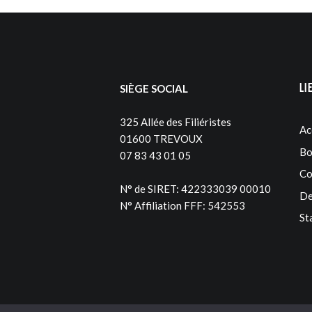
Li
SIÈGE SOCIAL
325 Allée des Filiéristes
Ac
01600 TREVOUX
Bo
07 83 43 01 05
Co
N° de SIRET: 422333039 00010
De
N° Affiliation FFF: 542553
St