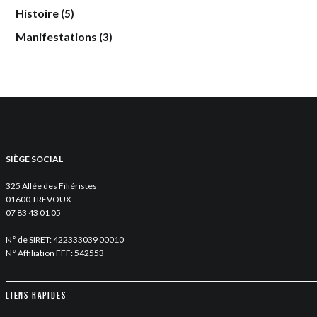
Histoire
(5)
Manifestations
(3)
SIÈGE SOCIAL
325 Allée des Filiéristes
01600 TREVOUX
07 83 43 01 05
N° de SIRET: 422333039 00010
N° Affiliation FFF: 542553
Liens rapides