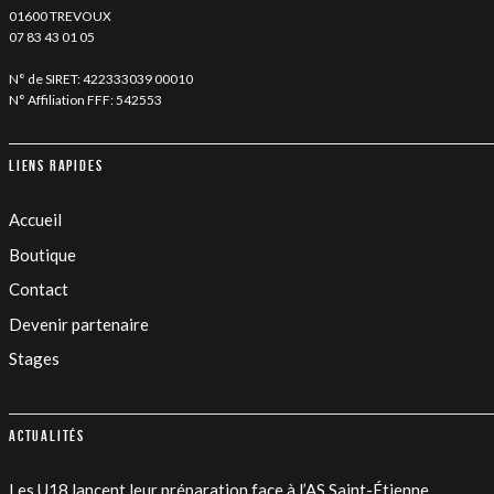
01600 TREVOUX
07 83 43 01 05
N° de SIRET: 422333039 00010
N° Affiliation FFF: 542553
Liens rapides
Accueil
Boutique
Contact
Devenir partenaire
Stages
Actualités
Les U18 lancent leur préparation face à l’AS Saint-Étienne