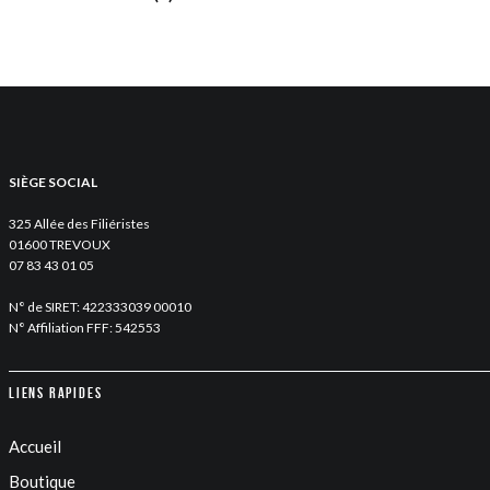
SIÈGE SOCIAL
325 Allée des Filiéristes
01600 TREVOUX
07 83 43 01 05
N° de SIRET: 422333039 00010
N° Affiliation FFF: 542553
Liens rapides
Accueil
Boutique