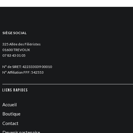
SIÈGE SOCIAL
325 Allée des Filiéristes
01600 TREVOUX
07 83 43 01 05
N° de SIRET: 422333039 00010
N° Affiliation FFF: 542553
Liens rapides
Accueil
Boutique
Contact
Devenir partenaire