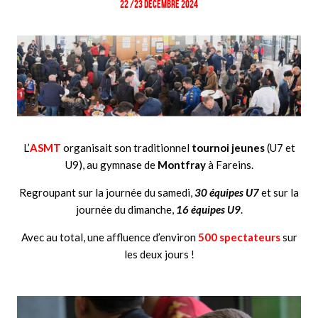
22 /23 Décembre 2024
L’
ASMT
organisait son traditionnel
tournoi jeunes
(U7 et
U9), au gymnase de
Montfray
à Fareins.
Regroupant sur la journée du samedi,
30 équipes U7
et sur la
journée du dimanche,
16 équipes U9
.
Avec au total, une affluence d’environ
500 spectateurs
sur
les deux jours !