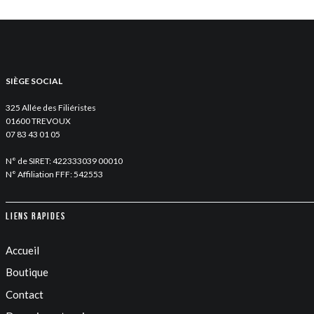
SIÈGE SOCIAL
325 Allée des Filiéristes
01600 TREVOUX
07 83 43 01 05
N° de SIRET: 422333039 00010
N° Affiliation FFF: 542553
Liens rapides
Accueil
Boutique
Contact