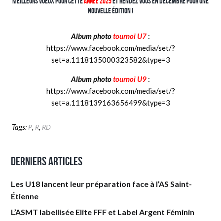
Meilleurs voeux pour cette
et rendez vous en Décembre pour une
année 2025
nouvelle édition !
Album photo
tournoi U7
:
https://www.facebook.com/media/set/?
set=a.1118135000323582&type=3
Album photo
tournoi U9
:
https://www.facebook.com/media/set/?
set=a.1118139163656499&type=3
Tags:
,
,
P
R
RD
Derniers articles
Les U18 lancent leur préparation face à l’AS Saint-
Étienne
L’ASMT labellisée Elite FFF et Label Argent Féminin