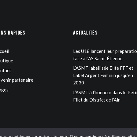
ens rapides
Actualités
cueil
Les U18 lancent leur préparati
face à l’AS Saint-Étienne
utique
L’ASMT labellisée Elite FFF et
ntact
Label Argent Féminin jusqu’en
venir partenaire
2030
ages
L’ASMT à l’honneur dans le Peti
Filet du District de l’Ain
eure expérience sur notre site web. Si vous continuez à utiliser ce sit