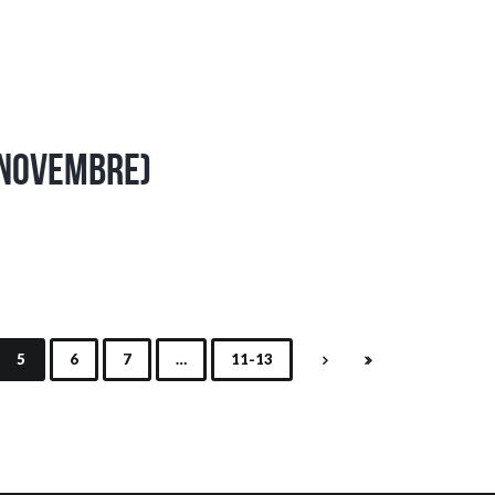
 Novembre)
5
6
7
…
11-13