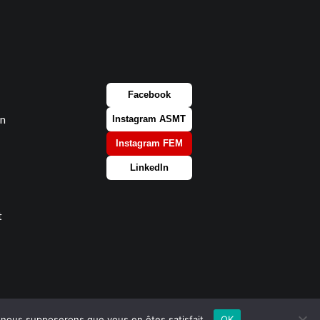
Facebook
on
Instagram ASMT
Instagram FEM
LinkedIn
t
e, nous supposerons que vous en êtes satisfait.
OK