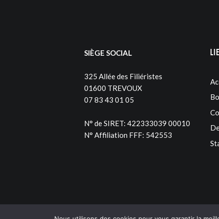
Li
SIÈGE SOCIAL
325 Allée des Filiéristes
Ac
01600 TREVOUX
Bo
07 83 43 01 05
Co
N° de SIRET: 422333039 00010
De
N° Affiliation FFF: 542553
St
Nous utilisons des cookies pour vous garantir la meill