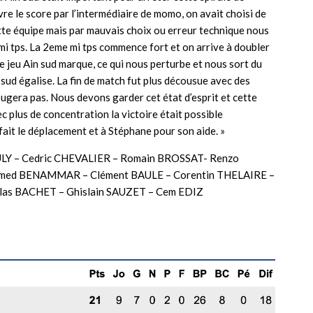
re le score par l’intermédiaire de momo, on avait choisi de
ette équipe mais par mauvais choix ou erreur technique nous
 mi tps. La 2eme mi tps commence fort et on arrive à doubler
e jeu Ain sud marque, ce qui nous perturbe et nous sort du
sud égalise. La fin de match fut plus décousue avec des
ugera pas. Nous devons garder cet état d’esprit et cette
c plus de concentration la victoire était possible
fait le déplacement et à Stéphane pour son aide. »
LY – Cedric CHEVALIER – Romain BROSSAT- Renzo
ed BENAMMAR – Clément BAULE – Corentin THELAIRE –
as BACHET – Ghislain SAUZET – Cem EDIZ