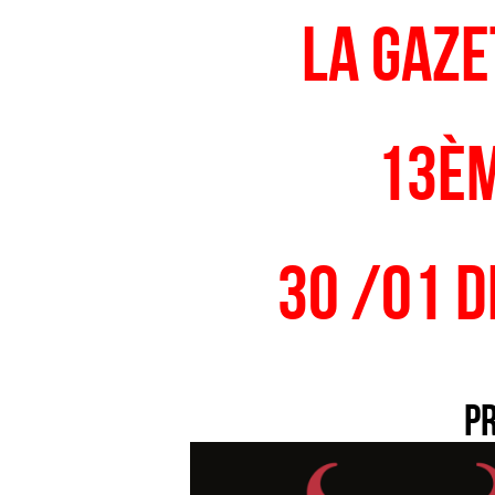
La gaze
13
è
30 /01 
P