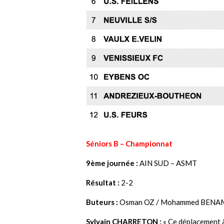
Séniors B – Championnat
9ème journée :
AIN SUD – ASMT
Résultat :
2-2
Buteurs :
Osman OZ / Mohammed BEN
Sylvain CHARRETON :
« Ce déplacement à