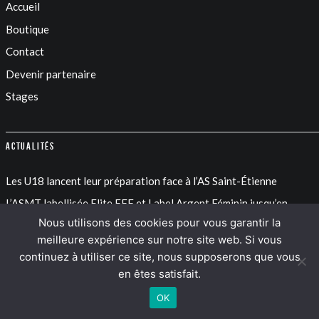
Accueil
Boutique
Contact
Devenir partenaire
Stages
Actualités
Les U18 lancent leur préparation face à l’AS Saint-Étienne
L’ASMT labellisée Elite FFF et Label Argent Féminin jusqu’en
2030
Nous utilisons des cookies pour vous garantir la
meilleure expérience sur notre site web. Si vous
L’ASMT à l’honneur dans le Petit Filet du District de l’Ain
continuez à utiliser ce site, nous supposerons que vous
en êtes satisfait.
OK
Facebook