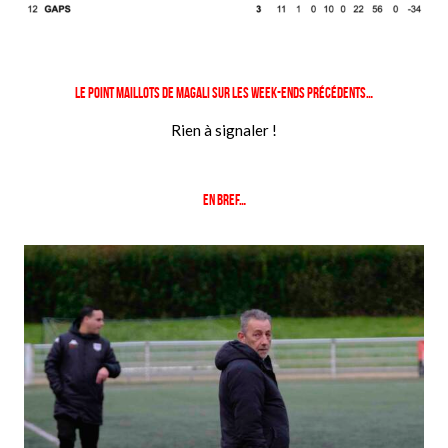
Le point maillots de Magali sur les week-ends précédents…
Rien à signaler !
En bref…