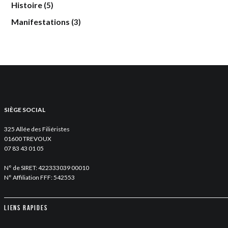
Histoire
(5)
Manifestations
(3)
SIÈGE SOCIAL
325 Allée des Filiéristes
01600 TREVOUX
07 83 43 01 05
N° de SIRET: 422333039 00010
N° Affiliation FFF: 542553
Liens rapides