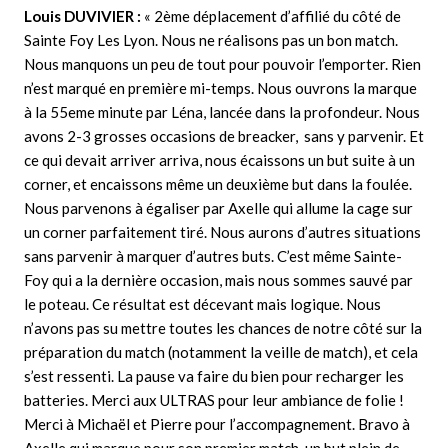
Louis DUVIVIE
R :
« 2ème déplacement d’affilié du côté de
Sainte Foy Les Lyon. Nous ne réalisons pas un bon match.
Nous manquons un peu de tout pour pouvoir l’emporter. Rien
n’est marqué en première mi-temps. Nous ouvrons la marque
à la 55eme minute par Léna, lancée dans la profondeur. Nous
avons 2-3 grosses occasions de breacker, sans y parvenir. Et
ce qui devait arriver arriva, nous écaissons un but suite à un
corner, et encaissons même un deuxième but dans la foulée.
Nous parvenons à égaliser par Axelle qui allume la cage sur
un corner parfaitement tiré. Nous aurons d’autres situations
sans parvenir à marquer d’autres buts. C’est même Sainte-
Foy qui a la dernière occasion, mais nous sommes sauvé par
le poteau. Ce résultat est décevant mais logique. Nous
n’avons pas su mettre toutes les chances de notre côté sur la
préparation du match (notamment la veille de match), et cela
s’est ressenti. La pause va faire du bien pour recharger les
batteries. Merci aux ULTRAS pour leur ambiance de folie !
Merci à Michaël et Pierre pour l’accompagnement. Bravo à
Axelle qui marque pour son premier match, un but plein de