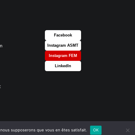
Facebook
on
Instagram ASMT
Instagram FEM
LinkedIn
t
e, nous supposerons que vous en êtes satisfait.
OK