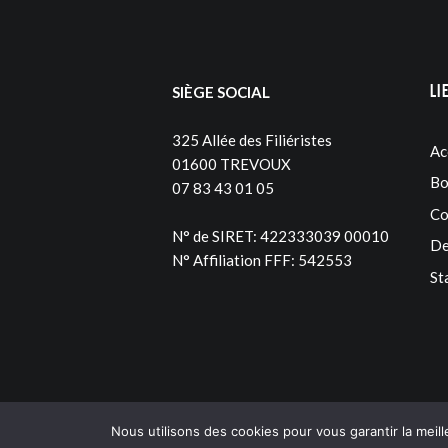
Li
SIÈGE SOCIAL
325 Allée des Filiéristes
Ac
01600 TREVOUX
Bo
07 83 43 01 05
Co
N° de SIRET: 422333039 00010
De
N° Affiliation FFF: 542553
St
Nous utilisons des cookies pour vous garantir la meill