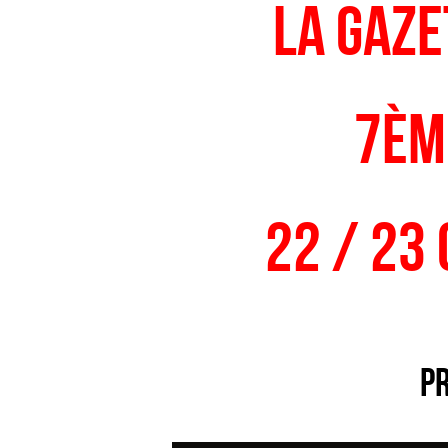
La gaze
7èm
22 / 23
P