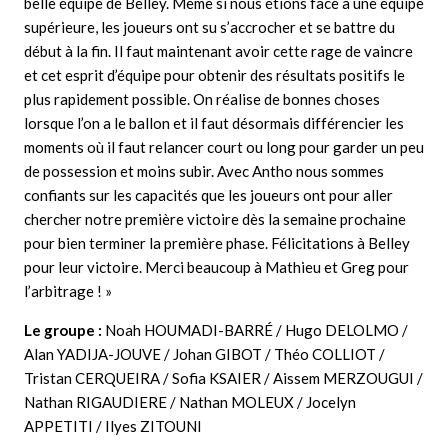
belle équipe de Belley. Même si nous étions face à une équipe
supérieure, les joueurs ont su s’accrocher et se battre du
début à la fin. Il faut maintenant avoir cette rage de vaincre
et cet esprit d’équipe pour obtenir des résultats positifs le
plus rapidement possible. On réalise de bonnes choses
lorsque l’on a le ballon et il faut désormais différencier les
moments où il faut relancer court ou long pour garder un peu
de possession et moins subir. Avec Antho nous sommes
confiants sur les capacités que les joueurs ont pour aller
chercher notre première victoire dès la semaine prochaine
pour bien terminer la première phase. Félicitations à Belley
pour leur victoire. Merci beaucoup à Mathieu et Greg pour
l’arbitrage ! »
Le groupe :
Noah HOUMADI-BARRÉ / Hugo DELOLMO /
Alan YADIJA-JOUVE / Johan GIBOT / Théo COLLIOT /
Tristan CERQUEIRA / Sofia KSAIER / Aissem MERZOUGUI /
Nathan RIGAUDIERE / Nathan MOLEUX / Jocelyn
APPETITI / Ilyes ZITOUNI