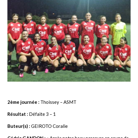
2ème journée :
Thoissey – ASMT
Résultat :
Défaite 3 – 1
Buteur(s) :
GEIROTO Coralie
Cédric GANDON
:
« Après notre beau parcours en coupe de