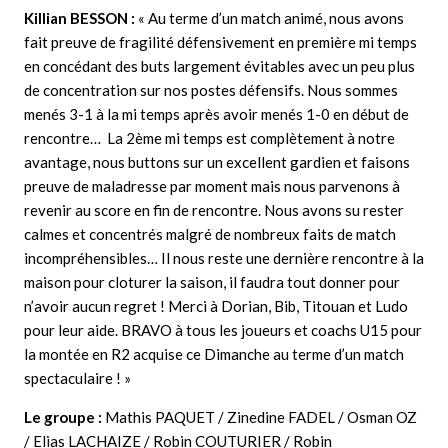
Killian BESSON
:
« Au terme d’un match animé, nous avons
fait preuve de fragilité défensivement en première mi temps
en concédant des buts largement évitables avec un peu plus
de concentration sur nos postes défensifs. Nous sommes
menés 3-1 à la mi temps après avoir menés 1-0 en début de
rencontre… La 2ème mi temps est complètement à notre
avantage, nous buttons sur un excellent gardien et faisons
preuve de maladresse par moment mais nous parvenons à
revenir au score en fin de rencontre. Nous avons su rester
calmes et concentrés malgré de nombreux faits de match
incompréhensibles… Il nous reste une dernière rencontre à la
maison pour cloturer la saison, il faudra tout donner pour
n’avoir aucun regret ! Merci à Dorian, Bib, Titouan et Ludo
pour leur aide. BRAVO à tous les joueurs et coachs U15 pour
la montée en R2 acquise ce Dimanche au terme d’un match
spectaculaire ! »
Le groupe :
Mathis PAQUET / Zinedine FADEL / Osman OZ
/ Elias LACHAIZE / Robin COUTURIER / Robin