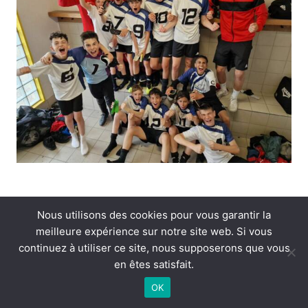
èème journée :
Le Mas Rillier – ASMT
Nous utilisons des cookies pour vous garantir la
meilleure expérience sur notre site web. Si vous
Résultat :
Victoire 3 – 2
continuez à utiliser ce site, nous supposerons que vous
Buteur(s) :
Hugo RENEVIER (x2) / Clément CARRIER
en êtes satisfait.
OK
Léo BOUSQUET :
« Lors de ce déplacement du coté de
Miribel, les joueurs ont fait preuve de caractère pour