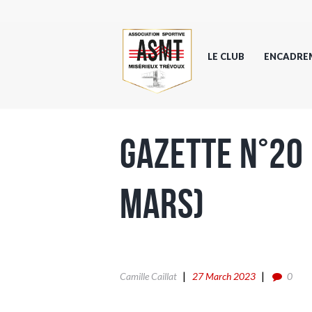
LE CLUB
ENCADRE
Gazette n°20
Mars)
Camille Caillat
27 March 2023
0