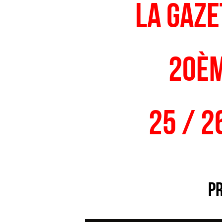
La gaze
20è
25 / 2
P