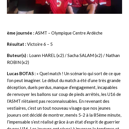
ème journée :
ASMT – Olympique Centre Ardèche
Résultat :
Victoire 6 – 5
Buteur(s) :
Loann HAREL (x2) / Sacha SALAM (x2) / Nathan
ROBIN (x2)
Lucas BOTAS
:
« Quel match ! Un scénario qui sort de ce que
l’on peut imaginer. Le début du match a été d’une très grande
déception, duels perdus, manque d’engagement, incapables
de renvoyer les ballons sur coup de pieds arrêtés, les U16 de
l’ASMT n’étaient pas reconnaissables. En revenant des
vestiaires, c’est un tout nouveau visage que nos jeunes
joueurs ont décidé de montrer, menés 5-2 à la 85ème minute,
l’impensable s’est réalisé grâce à un état d’esprit de guerrier
de nos U16. Les joueurs ont réussi à inverser la tendance et