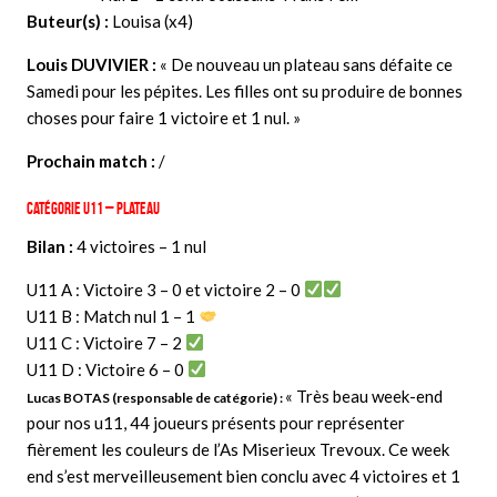
Buteur(s) :
Louisa (x4)
Louis
DUVIVIER
:
« De nouveau un plateau sans défaite ce
Samedi pour les pépites. Les filles ont su produire de bonnes
choses pour faire 1 victoire et 1 nul. »
Prochain match :
/
Catégorie U11 –
Plateau
Bilan :
4
victoires
– 1 nul
U11 A : Victoire 3 – 0 et victoire 2 – 0
U11 B : Match nul 1 – 1
U11 C : Victoire 7 – 2
U11 D : Victoire 6 – 0
« Très beau week-end
Lucas BOTAS (responsable de catégorie) :
pour nos u11, 44 joueurs présents pour représenter
fièrement les couleurs de l’As Miserieux Trevoux. Ce week
end s’est merveilleusement bien conclu avec 4 victoires et 1