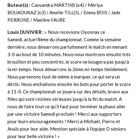
Buteur(s) :
Cassandra MARTINS (x4) / Mèriya
BOUAOUKAZ (x3) / Amélie TILLOL / Emma BOIS / Jade
PERRONE / Maéline FAURE
Louis DUVIVIER
:
« Nous recevions Oyonnax ce
Samedi, actuel 8ème du championnat. Comme la semaine
dernière, nous démarrons parfaitement le match en menant
3-0 au bout de 10 minutes. Nous nous montrons ensuite très
brouillon et peu concentrés, le score ne bougera pas jusqu’à
la mi-temps. Nous démarrons la 2ème mi-temps timidement.
Nous parvenons tout de même à marquer, ce qui sera un
déclic. Nous enchaînons ensuite les buts pour porter le score
à 11-0. Ce championnat se jouera sur des détails, bravo aux
filles qui sont restées sérieuses jusqu’à la fin du match. A
nous de faire tout ce qu’il faut pour terminer la phase aller
par une victoire Samedi prochain ! Merci aux supporters
pour leurs encouragements ! Merci à Michaël, Pierre et
Anaïs pour leur aide. Mention spéciale à l’équipe D séniors
pour leur belle victoire ! »