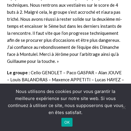
techniques. Nous rentrons aux vestiaires sur le score de 4
buts à 2. Malgré cela, le groupe s’est accroché et n’aura pas
triché. Nous avons réussi à rester solide sur la deuxième mi-
temps et encaisser le 5ème but dans les derniers instants de
la rencontre. Il faut vite que l’on progresse techniquement
afin de se procurer plus d’occasions et être plus dangereux.
J’ai confiance au rebondissement de l’équipe dès Dimanche
face à Montulel. Merci à Jérôme pour l’arbitrage ainsi qu’à
Guillaume pour la touche. »
Le groupe :
Celio GENOLET – Paco GASPAR – Alan JOUVE
– Louis BALANDRAS – Maxence APPETITI – Lucas HAYEZ –
Dimitri ROUILLARD – Aristide CHAZALET – Nassim
Nous utilisons des cookies pour vous garantir la
CHERIF – Enes GUNES – Gabin MAREE
meilleure expérience sur notre site web. Si vous
Prochain match
: Montluel – ASMT
continuez à utiliser ce site, nous supposerons que vous
en êtes satisfait.
OK