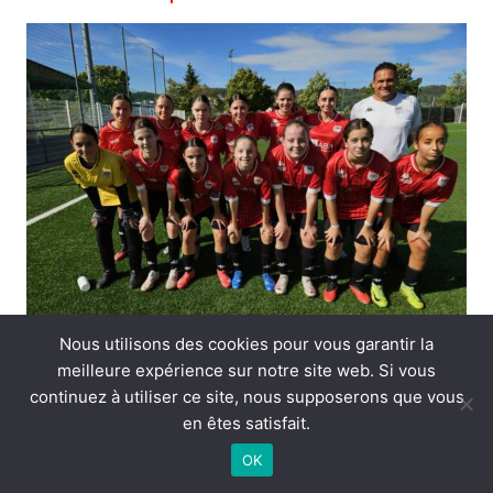
Nous utilisons des cookies pour vous garantir la
meilleure expérience sur notre site web. Si vous
continuez à utiliser ce site, nous supposerons que vous
1ère journée
: AIN SUD – ASMT
en êtes satisfait.
Résultat : 3-1
OK
Buteuse :
Jade MACIA