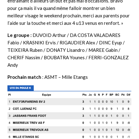
entraînant d’ailleurs un but et pas mal d’occasions. Bravo
pour ça mais il va quand même falloir montrer un bien
meilleur visage le weekend prochain, merci aux parents pour
l’aide sur la touche et merci aux 4 u13 venus en renfort. »
Le groupe :
DUVOID Arthur / DA COSTA VALADARES
Fabio / KRASNIKI Ervis / RIGAUDIER Alex / DINC Eyup /
TEIXEIRA Ruben / DONATY Lisandro / MAREE Gabin /
CHERIF Nassim / BOUBATRA Younes / FERRI-GONZALEZ
Andy
Prochain match
: ASMT – Mille Etangs