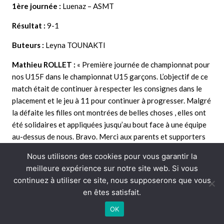
1ère journée :
Luenaz – ASMT
Résultat :
9-1
Buteurs :
Leyna TOUNAKTI
Mathieu ROLLET :
« Première journée de championnat pour
nos U15F dans le championnat U15 garçons. L’objectif de ce
match était de continuer à respecter les consignes dans le
placement et le jeu à 11 pour continuer à progresser. Malgré
la défaite les filles ont montrées de belles choses , elles ont
été solidaires et appliquées jusqu’au bout face à une équipe
au-dessus de nous. Bravo. Merci aux parents et supporters
venus encourager les filles. Merci à Nolan pour la touche »
Nous utilisons des cookies pour vous garantir la
Le groupe :
Yaël LACROIX / Margot MAURELLI / Axelle
meilleure expérience sur notre site web. Si vous
MANIN / Léa PICARD / Leyna TOUNAKTI / Léonie
continuez à utiliser ce site, nous supposerons que vous
CHRISTEL / Naïya JACOB / Emy ROLLET / Jade GUILLARD
en êtes satisfait.
/ Emma POTHIER / Jade MACIA / Laurine LEMAIRE / Lucie
OK
Guillaud / Irena Amara