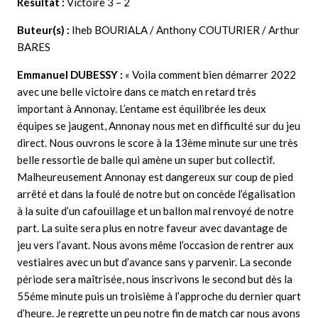
Résultat :
Victoire
3 – 2
Buteur(s) :
Iheb BOURIALA / Anthony COUTURIER / Arthur
BARES
Emmanuel
DUBESSY :
« Voila comment bien démarrer 2022
avec une belle victoire dans ce match en retard très
important à Annonay. L’entame est équilibrée les deux
équipes se jaugent, Annonay nous met en difficulté sur du jeu
direct. Nous ouvrons le score à la 13ème minute sur une très
belle ressortie de balle qui amène un super but collectif.
Malheureusement Annonay est dangereux sur coup de pied
arrêté et dans la foulé de notre but on concède l’égalisation
à la suite d’un cafouillage et un ballon mal renvoyé de notre
part. La suite sera plus en notre faveur avec davantage de
jeu vers l’avant. Nous avons même l’occasion de rentrer aux
vestiaires avec un but d’avance sans y parvenir. La seconde
période sera maîtrisée, nous inscrivons le second but dès la
55éme minute puis un troisième à l’approche du dernier quart
d’heure. Je regrette un peu notre fin de match car nous avons