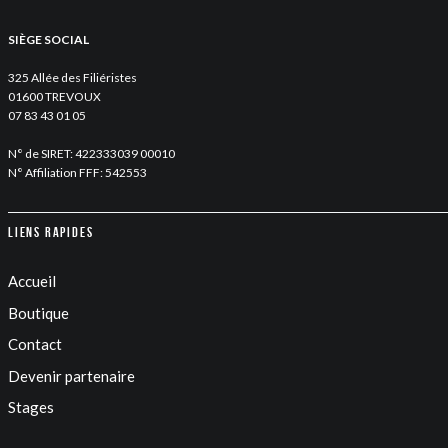
SIÈGE SOCIAL
325 Allée des Filiéristes
01600 TREVOUX
07 83 43 01 05
N° de SIRET: 422333039 00010
N° Affiliation FFF: 542553
Liens rapides
Accueil
Boutique
Contact
Devenir partenaire
Stages