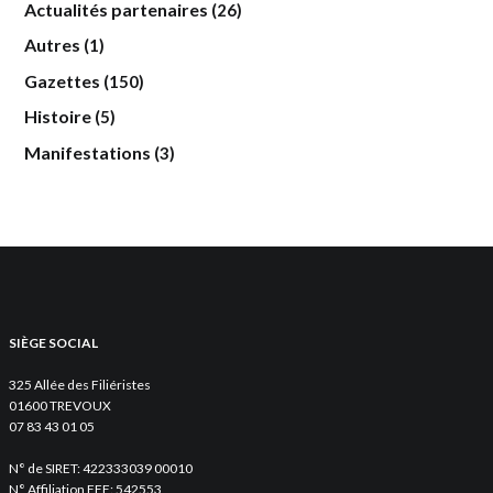
Actualités partenaires
(26)
Autres
(1)
Gazettes
(150)
Histoire
(5)
Manifestations
(3)
SIÈGE SOCIAL
325 Allée des Filiéristes
01600 TREVOUX
07 83 43 01 05
N° de SIRET: 422333039 00010
N° Affiliation FFF: 542553