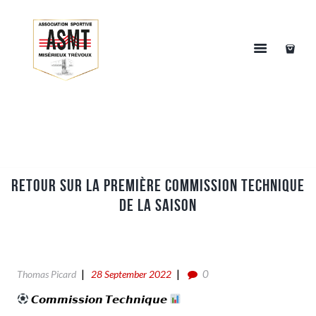
Retour sur la première commission technique
de la saison
0
Thomas Picard
28 September 2022
𝘾𝙤𝙢𝙢𝙞𝙨𝙨𝙞𝙤𝙣 𝙏𝙚𝙘𝙝𝙣𝙞𝙦𝙪𝙚