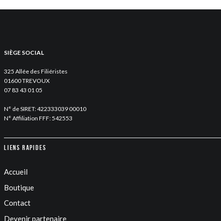
SIÈGE SOCIAL
325 Allée des Filiéristes
01600 TREVOUX
07 83 43 01 05
N° de SIRET: 422333039 00010
N° Affiliation FFF: 542553
Liens rapides
Accueil
Boutique
Contact
Devenir partenaire