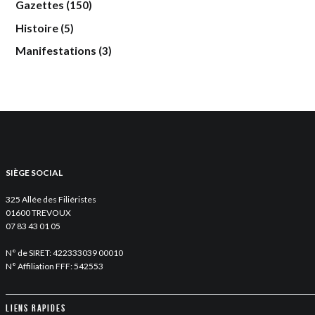
Gazettes
(150)
Histoire
(5)
Manifestations
(3)
SIÈGE SOCIAL
325 Allée des Filiéristes
01600 TREVOUX
07 83 43 01 05
N° de SIRET: 422333039 00010
N° Affiliation FFF: 542553
Liens rapides