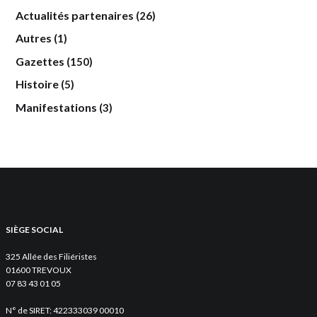
Actualités partenaires
(26)
Autres
(1)
Gazettes
(150)
Histoire
(5)
Manifestations
(3)
SIÈGE SOCIAL
325 Allée des Filiéristes
01600 TREVOUX
07 83 43 01 05
N° de SIRET: 422333039 00010