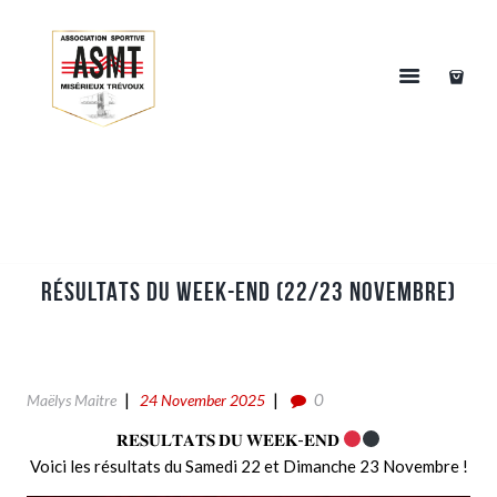
RÉSULTATS DU WEEK-END (22/23 NOVEMBRE)
0
Maëlys Maitre
24 November 2025
𝐑𝐄𝐒𝐔𝐋𝐓𝐀𝐓𝐒 𝐃𝐔 𝐖𝐄𝐄𝐊-𝐄𝐍𝐃
Voici les résultats du Samedi 22 et Dimanche 23 Novembre !