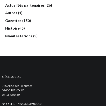
Actualités partenaires
(26)
Autres
(1)
Gazettes
(150)
Histoire
(5)
Manifestations
(3)
SIÈGE SOCIAL
325 Allée des Filiéristes
01600 TREVOUX
07 83 43 01 05
N° de SIRET: 422333039 00010