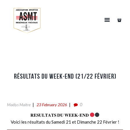
RÉSULTATS DU WEEK-END (21/22 FÉVRIER)
0
Maëlys Maitre
23 February 2026
𝐑𝐄𝐒𝐔𝐋𝐓𝐀𝐓𝐒 𝐃𝐔 𝐖𝐄𝐄𝐊-𝐄𝐍𝐃
Voici les résultats du Samedi 21 et Dimanche 22 Février !