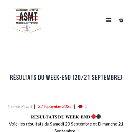
RÉSULTATS DU WEEK-END (20/21 SEPTEMBRE)
0
Thomas Picard
22 September 2025
𝐑𝐄𝐒𝐔𝐋𝐓𝐀𝐓𝐒 𝐃𝐔 𝐖𝐄𝐄𝐊-𝐄𝐍𝐃
Voici les résultats du Samedi 20 Septembre et Dimanche 21
Septembre !