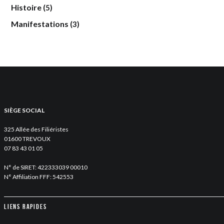
Histoire
(5)
Manifestations
(3)
SIÈGE SOCIAL
325 Allée des Filiéristes
01600 TREVOUX
07 83 43 01 05
N° de SIRET: 422333039 00010
N° Affiliation FFF: 542553
Liens rapides